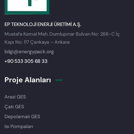
EP TEKNOLOJİ ENERJİ ÜRETİMİ A.Ş.
Mustafa Kemal Mah. Dumlupınar Bulvarı No: 266-C İç
Kapı No: 117 Çankaya – Ankara
bilgi@energypack.org
+90 533 305 68 33
Proje Alanları
Arazi GES
Çatı GES
Depolamalı GES
Isı Pompaları