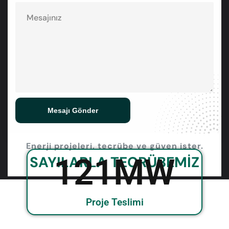
Mesajı Gönder
Enerji projeleri, tecrübe ve güven ister.
160
MW
SAYILARLA TECRÜBEMİZ
Proje Teslimi