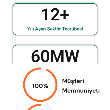
16
+
Yılı Aşan Sektör Tecrübesi
80
MW
Uygulama
Müşteri
100
%
Memnuniyeti